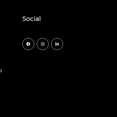
Social
D