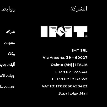
الشركة
روابط 
شركة
منتجات
IMT SRL
وكلاء
Via Ancona, 39 – 60027
آليات جديد
Osimo (AN) | ITALIA
T. +39 071 723341
جهات الات
F. +39 071 7133352
VAT ID: IT02630450423
خدمات ما ب
Mail.
جهات الاتصال