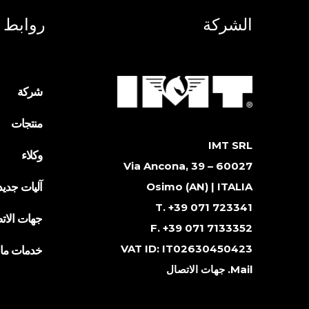
الشركة
روابط 
شركة
منتجات
IMT SRL
وكلاء
Via Ancona, 39 – 60027
آليات جديد
Osimo (AN) | ITALIA
T. +39 071 723341
جهات الات
F. +39 071 7133352
VAT ID: IT02630450423
خدمات ما ب
Mail.
جهات الاتصال