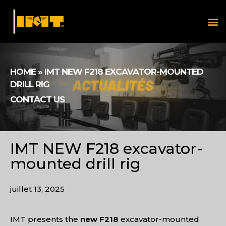
HOME
»
IMT NEW F218 EXCAVATOR-MOUNTED
DRILL RIG
CONTACT US
IMT NEW F218 excavator-
mounted drill rig
juillet 13, 2025
IMT presents the
new F218
excavator-mounted